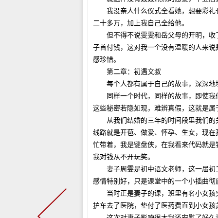
我没亲人什么仪式全看她，想要彩礼也
二十多万，加上我自己全给他。
但不得不说雯雯和岳父母的开明，收了1
子首付钱，这对我一个没有温暖的人来说
感珍惜。
第二章：初遇文叔
每个人都有属于自己的故事，深深地埋
同样一个时代，同样的故事，即使我们
这些秘密若隐如现，难辨真假，这就是属
从我们结婚的三年的时间段里我们的关
线路就是开苞、做爱、怀孕、生女，现在
忙带着，我是键盘侠，在我看来代码就是
我对钱从不开玩笑。
妻子周雯是初中语文老师，这一届初二
感情特别好，只是课堂中的一个小插曲彻
当时正是妻子的课，班里有名小女孩突
护车去了医院，垫付了医药费直到小女孩
这次对妻子影响很大我还安慰了好久