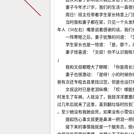
妻子今年才27岁，我们的生活一直很
周日！班主任带着学生家长特意上门感
当时我和妻子都在家，只见一个头发略
年人（50左右）嘴里说着感谢的话，我们
一阵寒暄之后，妻子犹豫的问道：「您
学生家长也是一惊道：「是，那个，周
妻子惊喜道：「文叔！你不认识我啦！
」
我和文叔都瞪大了眼睛：「你是周长
妻子也很激动：「是呀！小的时候你们
爸有次还专程去县里找过您，但是也没打
文叔这时已是老泪纵横：「哎！哪能找
时发生了车祸，人就没了，我就浑浑噩噩
过几年后就来了这里，直到翻垃圾时捡到
，至少她没有我她会死，如果没有小雪估
提起伤心事文叔更是鼻涕一把泪一把的
接下来的事情我就是一个服务员，倒水