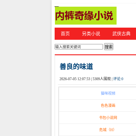
首页
另类小说
武侠古典
你的位置：
首页
>
都市激情
善良的味道
2026-07-05 12:07:53 |
5309人围观 |
评论:
0
猫咪视频
色色漫画
书包小说网
危城（H）