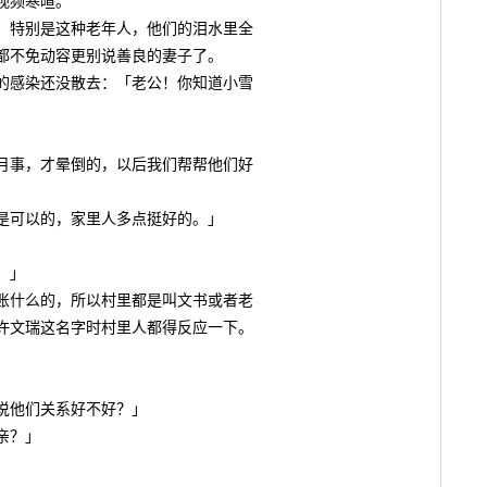
视频寒暄。
特别是这种老年人，他们的泪水里全
都不免动容更别说善良的妻子了。
感染还没散去：「老公！你知道小雪
事，才晕倒的，以后我们帮帮他们好
可以的，家里人多点挺好的。」
。」
什么的，所以村里都是叫文书或者老
许文瑞这名字时村里人都得反应一下。
他们关系好不好？」
亲？」