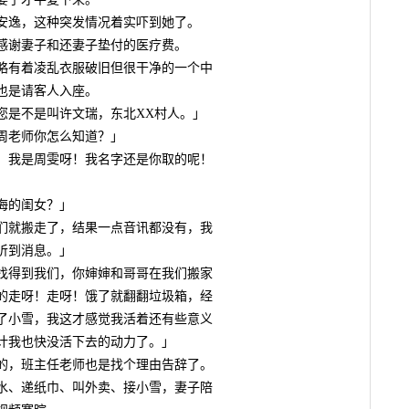
安逸，这种突发情况着实吓到她了。
谢妻子和还妻子垫付的医疗费。
有着凌乱衣服破旧但很干净的一个中
也是请客人入座。
是不是叫许文瑞，东北XX村人。」
老师你怎么知道？」
我是周雯呀！我名字还是你取的呢！
海的闺女？」
就搬走了，结果一点音讯都没有，我
听到消息。」
得到我们，你婶婶和哥哥在我们搬家
的走呀！走呀！饿了就翻翻垃圾箱，经
了小雪，我这才感觉我活着还有些意义
计我也快没活下去的动力了。」
，班主任老师也是找个理由告辞了。
、递纸巾、叫外卖、接小雪，妻子陪