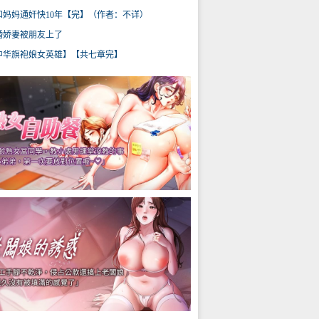
和妈妈通奸快10年【完】（作者：不详）
婚娇妻被朋友上了
中华旗袍娘女英雄】【共七章完】