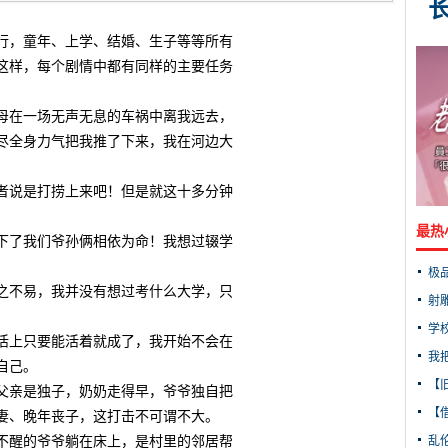
，童年、上学、结婚、生子等等所有
这样，每个剧情中都有同样的主要任务
在一场无声无息的车祸中离我远去，
尽全身力气把我推了下来，我在河边大
说是打捞上来吧！但是就这十多分钟
最热
了我们爷孙俩相依为命！我想过辍学
极
不易，我并没有想过考什么大学，只
射
学
上只要能活着就成了，我开始不会在
我
自己。
【
亲是独子，奶奶走得早，爷爷独自把
【借
妻、晚年丧子，这打击不可谓不大。
醒的爷爷躺在床上，是村里的邻居帮
乱