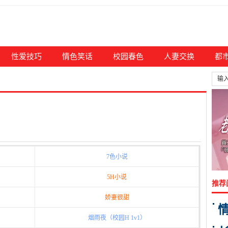
性爱技巧
情色笑话
校园春色
人妻交换
都
7色小说
5H小说
推荐
娇妻很甜
烟雨夜（校园H 1v1）