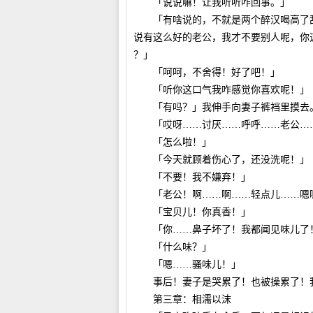
「说说嘛！让我听听咋回事。」
「有啥说的，不就是两个醉汉喝高了乱
说有这么好的老公，我才不要别人呢，你
？」
「呵呵，不舍得！好了吧！」
「听你这口气我咋感觉你喜欢呢！」
「有吗？」我伸手向妻子裤裆里摸去
「哎呀……讨厌……呼呼……老公…
「怎么啦！」
「今天就顾着伤心了，还没洗呢！」
「不要！我不嫌弃！」
「老公！啊……啊……轻点儿……嗯
「宝贝儿！你真香！」
「你……鼻子坏了！我都闻见味儿了
「什么味？」
「嗯……骚味儿！」
事后！妻子是哭累了！也被操累了！
第三章：相濡以沫