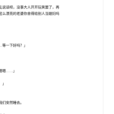
说话呗，没事大人开开玩笑罢了，再
这么漂亮的老婆你舍得给别人当媳妇吗
。
…等一下好吗？」
嗯嗯……」
！」
我们安然睡去。