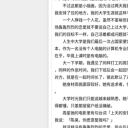
不过这都是小插曲，因为没过两天我就
我安排了住的地方，我的大学生涯就这样
一个人挣钱一个人花，虽然不富裕但是
场轰轰烈烈的恋爱就不要说自己上过大学
我们的目标不一样，自己活着都成问题就
人生中大学是我们最后一次占国家便宜
本，作为一名没有个人电脑的计算机专业
在乎，毕竟上课时是有电脑的。
大一下学期，我遇见了同样打工的周雯
，同样的作息时间，我们下班后会一起回
对方，就是在一起时间长了，彼此默认了
她身材高挑面容较好，她有追求者，但
。
大学时光我们只能说越来越熟悉，她不
得都懂，只差那层窗户纸没捅破。
周星驰的电影里有句台词「上天的安排
我说：「陈昊，你愿意娶我吗？」
就这样没有轰轰烈烈的恋爱，毕业后直