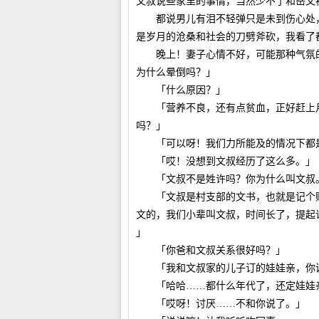
文叔说些家里的事情，当然少不了和岳父
都说男儿有泪不轻弹只是未到伤心处，
是岁月的沧桑和社会的刀劈斧砍，我看了
晚上！妻子心情不好，可能那种气氛的
为什么晕倒吗？」
「什么原因？」
「营养不良，还有点贫血，正好赶上月
吗？」
「可以呀！我们力所能及的情况下都是
「哎！没想到文叔经历了这么多。」
「文叔不是姓许吗？你为什么叫文叔
「文叔是村支部的文书，也就是记个账
文的，我们小辈叫文叔，时间长了，提起
」
「你爸和文叔关系很好吗？」
「我和文叔家的儿子订的娃娃亲，你说
「哈哈……都什么年代了，还定娃娃
「哎呀！讨厌……不和你说了。」