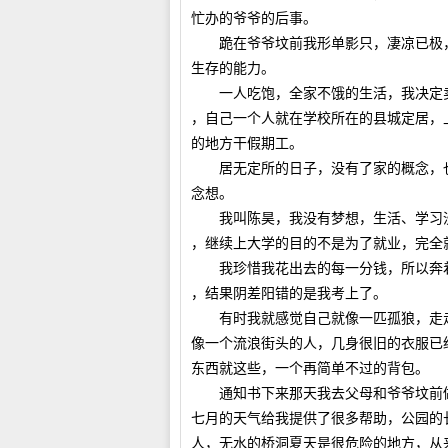
忙办的爷爷的后事。
跪在爷爷坟前我形单影只，凄凉已极，
生存的能力。
一人吃饱，全家不饿的生活，我决定卖
，自己一个人就在学校所在的县城定居，
的地方干假期工。
居无定所的日子，没有了家的概念，也
念想。
我叫陈昊，我没有梦想，生活、学习没
，继续上大学的目的不是为了就业，完全
我珍惜我花出去的每一分钱，所以奔着
，结果阴差阳错的是我考上了。
有时我就感觉自己就像一匹孤狼，走走
像一个流浪街头的人，几身很旧的衣服已
东西就这些，一个再简单不过的背包。
通知书下来那天我去父母和爷爷坟前做
七月的天气给我提供了很多帮助，公园的
人，无水的桥洞夏天是很危险的地方，从