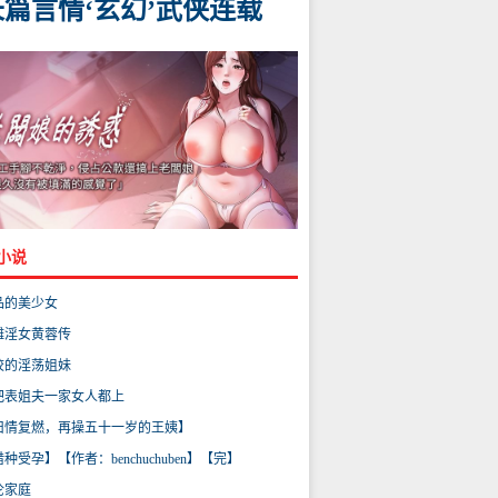
长篇言情‘玄幻’武侠连载
小说
品的美少女
雕淫女黄蓉传
校的淫荡姐妹
把表姐夫一家女人都上
旧情复燃，再操五十一岁的王姨】
种受孕】【作者：benchuchuben】【完】
伦家庭