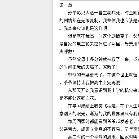
第一章
形单影只人活一世生老病死，时至则行
的剧情都在无限复制，我坚信我也应该是
。我本来应该也是这样吧！
但是就在我高一时这个剧情变了，父母
是自家的电三轮失控掉进了河里，母亲用
声呼救！
虽然父母十多分钟就被救了上来，或者
的时间里我的天塌了，家散了！
爷爷的脊梁更弯了，在这个世上就留下
，爷爷坚持让我把高中上完再说！
从那天开始我意识到我上学的机会来之
是不能让这钱白花。
在学习成绩上我突飞猛进，在个人生活
意别人的眼光，渐渐的我的世界里只有我
每周回家时都能看到爷爷越发苍老，父
父亲带大、成家立业真的不容易，早年丧
高二时的一个平静的周末，回家时叫不