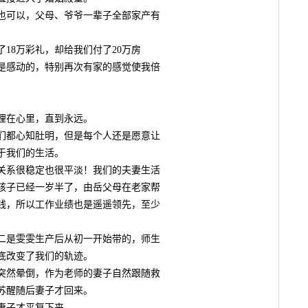
可以，父母、爷爷一辈子全部家产有
8万彩礼，却给我们付了20万房
是感动的，特别再次有家的感觉使我倍
在心里，直到永远。
都心知肚明，但是每个人还是愿意让
于我们的生活。
系很稳定也很平淡！我们的夫妻生活
孩子已经一岁半了，由岳父母在老家帮
钱，所以工作业绩也是遥遥领先，至少
是雯雯生产后从初一开始带的，师生
底改变了我们的轨迹。
然晕倒，作为老师的妻子自然跟随救
苏醒随后妻子才回来。
妻子才平复下来。