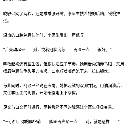
晓敏迟疑了两秒，还是乖乖张开嘴。李医生扶着她的后脑，缓慢推
进。
温热的口腔包裹住他时，李医生发出一声低叹。
“舌头动起来……对，绕着冠状沟舔……再深一点……很好。”
晓敏起初还有些生涩，但很快适应了节奏。她用舌尖顶弄马眼，又用
嘴唇包裹住龟头用力吮吸。口水顺着嘴角流下来，拉出银丝。
与此同时，阿欣已经跪在床尾。她把晓敏的双脚并拢，用油润滑后，
夹住李医生的阴囊，开始缓慢地上下摩擦。
足交与口交同时进行，两种截然不同的触感让李医生呼吸变重。
“王小姐，你的脚很软……脚趾再夹紧一点……对，就是这样……”