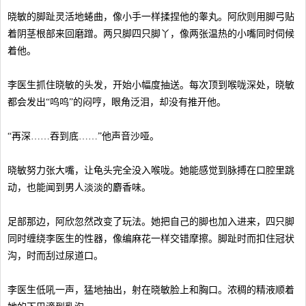
晓敏的脚趾灵活地蜷曲，像小手一样揉捏他的睾丸。阿欣则用脚弓贴
着阴茎根部来回磨蹭。两只脚四只脚丫，像两张温热的小嘴同时伺候
着他。
李医生抓住晓敏的头发，开始小幅度抽送。每次顶到喉咙深处，晓敏
都会发出“呜呜”的闷哼，眼角泛泪，却没有推开他。
“再深……吞到底……”他声音沙哑。
晓敏努力张大嘴，让龟头完全没入喉咙。她能感觉到脉搏在口腔里跳
动，也能闻到男人淡淡的麝香味。
足部那边，阿欣忽然改变了玩法。她把自己的脚也加入进来，四只脚
同时缠绕李医生的性器，像编麻花一样交错摩擦。脚趾时而扣住冠状
沟，时而刮过尿道口。
李医生低吼一声，猛地抽出，射在晓敏脸上和胸口。浓稠的精液顺着