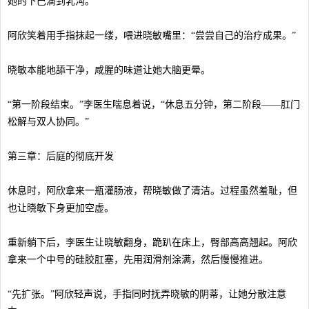
她的下巴滴到乳沟。
阿欣笑着用手指抹起一缕，喂进晓敏嘴里：“尝尝自己的治疗成果。”
晓敏本能地舔干净，咸腥的味道让她大脑更晕。
“第一阶段结束。”李医生喘息着说，“休息五分钟，第二阶段——肛门
松解与双人协同。”
第三章：后庭的彻底开发
休息时，阿欣拿来一瓶灌肠液，帮晓敏做了清洁。过程虽然羞耻，但
也让晓敏下身更加空虚。
重新躺下后，李医生让晓敏翻身，跪趴在床上，臀部高高翘起。阿欣
拿来一个中号的硅胶肛塞，先用润滑剂涂满，然后慢慢推进。
“先扩张。”阿欣轻声说，手指同时抚弄晓敏的阴蒂，让她分散注意