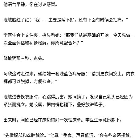
他语气平静，像在讨论感冒。
晓敏脸红了红：“我……主要是睡不好，还有下面有时候会抽痛。”
李医生合上文件夹，抬头看她：“那我们从最基础的开始。今天先做一
次全面评估和初步松解。你愿意配合吗？”
晓敏犹豫三秒，点头。
阿欣这时走过来，递给她一套浅蓝色病号服：“请到更衣间换上，内衣
裤都可以脱掉，方便检查。”
晓敏进去换衣服时，心跳得厉害。她照镜子，发现自己乳头已经因为
紧张而挺立。她咬唇，把内裤也褪下，叠好放进篮子。
出来时，阿欣已经在床边铺好一次性床单。李医生示意她躺下。
“先做腹部和盆腔触诊。”他戴上手套，声音低沉，“会有些亲密接触，