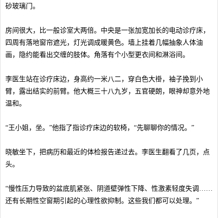
砂玻璃门。
房间很大，比一般诊室大两倍。中央是一张加宽加长的电动诊疗床，
四周有落地窗帘遮光，灯光调成暖黄色。墙上挂着几幅抽象人体油
画，隐约能看出交缠的肢体。角落有个小型更衣间和淋浴间。
李医生站在诊疗床边，身高约一米八二，穿白色大褂，袖子挽到小
臂，露出结实的前臂。他大概三十八九岁，五官硬朗，眼神却意外地
温和。
“王小姐，坐。”他指了指诊疗床边的软椅，“先聊聊你的情况。”
晓敏坐下，把病历和最近的体检报告递过去。李医生翻看了几页，点
头。
“慢性压力导致的盆底肌紧张、阴道壁弹性下降、性激素轻度失调……
还有长期性空窗期引起的心理性欲抑制。这些我们都可以处理。”