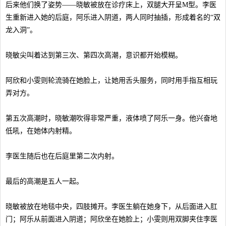
后来他们换了姿势——晓敏被放在诊疗床上，双腿大开呈M型。李医
生重新进入她的后庭，阿乐进入阴道，两人同时抽插，形成着名的“双
龙入洞”。
晓敏尖叫着达到第三次、第四次高潮，意识都开始模糊。
阿欣和小雯则轮流骑在她脸上，让她用舌头服务，同时用手指互相玩
弄对方。
第五次高潮时，晓敏潮吹得非常严重，液体喷了阿乐一身。他兴奋地
低吼，在她体内射精。
李医生随后也在后庭里第二次内射。
最后的高潮是五人一起。
晓敏被放在地毯中央，四肢摊开。李医生躺在她身下，从后面进入肛
门；阿乐从前面进入阴道；阿欣坐在她脸上；小雯则用双脚夹住李医