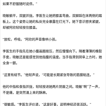
如果不舒服随时说停。”
晓敏躺平，双腿并拢。李医生让她把膝盖弯曲，双脚踩在床两侧的踏
板上。这个姿势让她的私处完全暴露在灯光下。她下意识想夹紧腿，
却被阿欣轻轻按住膝盖。
“放松，呼吸。”阿欣的声音像哄小孩。
李医生的手指先在她小腹画圈按压，然后慢慢向下。隔着薄薄的橡胶
手套，晓敏还是能感觉到他指腹的温度。当手指滑到阴阜上方时，她
全身一颤。
“这里有结节。”他轻声说，“可能是长期紧张导致的筋膜粘连。”
他的中指和食指并拢，轻轻按进她两片阴唇之间。晓敏“啊”了一声，
不是痛，是突然涌上来的酥麻。
“很敏感。”李医生评价道，“这是好事，说明神经还很活跃。”