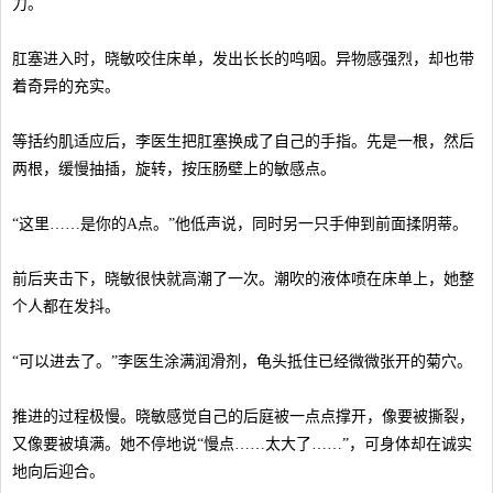
力。
肛塞进入时，晓敏咬住床单，发出长长的呜咽。异物感强烈，却也带
着奇异的充实。
等括约肌适应后，李医生把肛塞换成了自己的手指。先是一根，然后
两根，缓慢抽插，旋转，按压肠壁上的敏感点。
“这里……是你的A点。”他低声说，同时另一只手伸到前面揉阴蒂。
前后夹击下，晓敏很快就高潮了一次。潮吹的液体喷在床单上，她整
个人都在发抖。
“可以进去了。”李医生涂满润滑剂，龟头抵住已经微微张开的菊穴。
推进的过程极慢。晓敏感觉自己的后庭被一点点撑开，像要被撕裂，
又像要被填满。她不停地说“慢点……太大了……”，可身体却在诚实
地向后迎合。