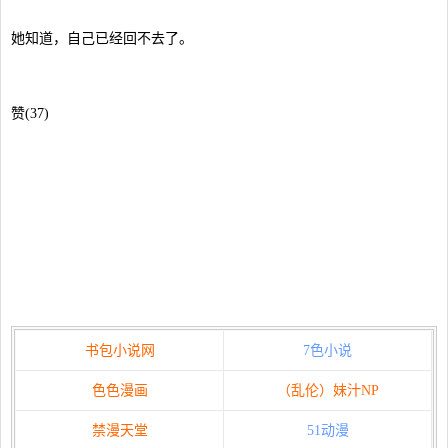
她知道，自己已经回不去了。
赞(37)
书包小说网
7色小说
色色漫画
（乱伦）妹汁NP
禁漫天堂
51动漫