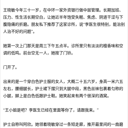
王晓敏今年三十一岁，在中环一家外资银行做中层管理。长期加班、
压力、性生活长期空白，让她近半年饱受失眠、焦虑、阴道干涩与下
腹隐痛的折磨。朋友私下推荐了这家诊所，说“李医生很特别，能治别
人治不好的问题”。
她第一次上门那天是周三下午五点半。诊所里只有淡淡的檀香味和空
调的低鸣。前台空无一人，她按了门铃。
门开了。
出来的是一个穿白色护士服的女人，大概二十五六岁，身高一米六五
左右，腰细腿长，护士裙下摆只到大腿中段，黑色丝袜包裹着匀称的
小腿，脚上是白色低跟护士鞋。她笑起来有两个很深的酒窝。
“王小姐是吧？李医生已经在里面等你了，请跟我来。”
护士自称叫阿欣。她领着晓敏穿过一条短走廊，推开最里间的一扇磨