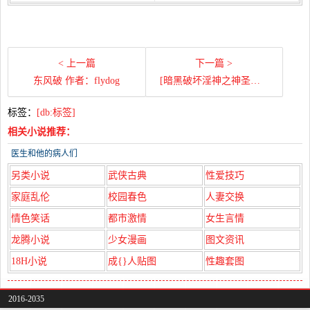
< 上一篇
下一篇 >
东风破 作者：flydog
[暗黑破坏淫神之神圣的交合] 作者：diablo
标签：
[db:标签]
相关小说推荐：
医生和他的病人们
另类小说
武侠古典
性爱技巧
家庭乱伦
校园春色
人妻交换
情色笑话
都市激情
女生言情
龙腾小说
少女漫画
图文资讯
18H小说
成{}人贴图
性趣套图
2016-2035