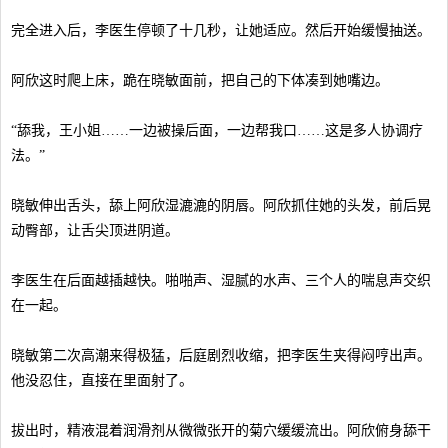
完全进入后，李医生停顿了十几秒，让她适应。然后开始缓慢抽送。
阿欣这时爬上床，跪在晓敏面前，把自己的下体凑到她嘴边。
“舔我，王小姐……一边被操后面，一边帮我口……这是多人协调疗
法。”
晓敏伸出舌头，舔上阿欣湿漉漉的阴唇。阿欣抓住她的头发，前后晃
动臀部，让舌尖顶进阴道。
李医生在后面越插越快。啪啪声、湿腻的水声、三个人的喘息声交织
在一起。
晓敏第二次高潮来得极猛，后庭剧烈收缩，把李医生夹得闷哼出声。
他没忍住，直接在里面射了。
拔出时，精液混着润滑剂从微微张开的菊穴缓缓流出。阿欣俯身舔干