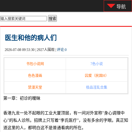
导航
你的位置：
首页
>
都市激情
医生和他的病人们
2026-07-08 09:53:30 |
2927人围观 |
评论:
0
书包小说网
7色小说
色色漫画
囚爱（民国H）
禁漫天堂
极品淫乱合集
第一章：初诊的暧昧
香港九龙一处不起眼的工业大厦顶层，有一间对外宣称“身心调理中
心”的私人诊所。招牌上只写着“李氏医疗”，没有多余的字眼。真正知
道这里的人，都明白这不是普通看病的所在。