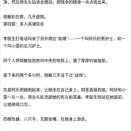
净，然后用舌头钻进去搅动，把残余的精液一点点吸出来。
晓敏趴在那，几乎虚脱。
第四章：多人高潮狂欢
李医生打电话叫来了另外两位“助理”——一个叫阿乐的男护士，和一
个叫小雯的见习护士。
四个人把晓敏抬到房间中央的地毯上，铺了厚厚的瑜伽垫。
接下来的两个多小时，晓敏几乎没下过“战场”。
先是阿乐把她抱起来，让她坐在自己身上，阴茎直插到底。阿欣和小
雯一左一右，用舌头轮流舔她的乳头和耳垂。李医生则站在她面前，
让她继续口交。
四根性器、八只手、无数张嘴，在她身上游走。