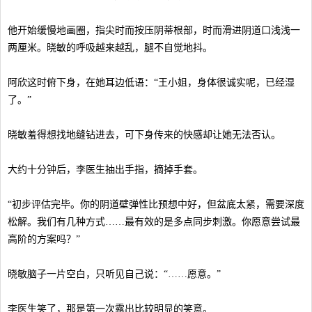
他开始缓慢地画圈，指尖时而按压阴蒂根部，时而滑进阴道口浅浅一
两厘米。晓敏的呼吸越来越乱，腿不自觉地抖。
阿欣这时俯下身，在她耳边低语：“王小姐，身体很诚实呢，已经湿
了。”
晓敏羞得想找地缝钻进去，可下身传来的快感却让她无法否认。
大约十分钟后，李医生抽出手指，摘掉手套。
“初步评估完毕。你的阴道壁弹性比预想中好，但盆底太紧，需要深度
松解。我们有几种方式……最有效的是多点同步刺激。你愿意尝试最
高阶的方案吗？”
晓敏脑子一片空白，只听见自己说：“……愿意。”
李医生笑了，那是第一次露出比较明显的笑意。