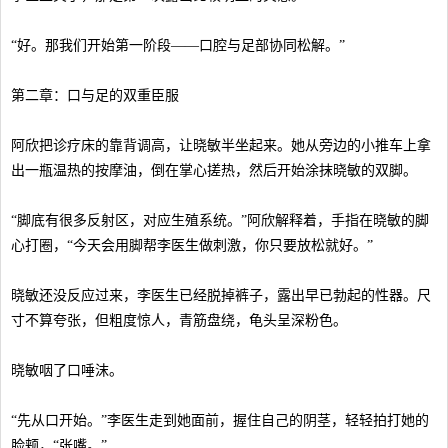
“好。那我们开始第一阶段——口腔与足部协同松解。”
第二章：口与足的双重臣服
阿欣把诊疗床的靠背调高，让晓敏半坐起来。她从旁边的小推车上拿
出一瓶温热的按摩油，倒在掌心搓热，然后开始涂抹晓敏的双脚。
“脚底有很多反射区，对应生殖系统。”阿欣解释着，手指在晓敏的脚
心打圈，“今天会用脚帮李医生做刺激，你只要放松就好。”
晓敏还没反应过来，李医生已经脱掉裤子，露出早已勃起的性器。尺
寸不算夸张，但粗度惊人，青筋盘绕，龟头呈深粉色。
晓敏咽了口唾沫。
“先从口开始。”李医生走到她面前，握住自己的阴茎，轻轻拍打她的
脸颊，“张嘴。”